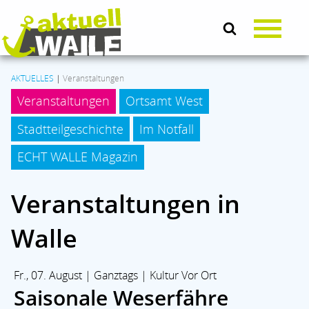
AKTUELLES
|
Veranstaltungen
Veranstaltungen
Ortsamt West
AKTUELLES
Stadtteilgeschichte
Im Notfall
LEBEN & SOZIALES
ECHT WALLE Magazin
Veranstaltungen in
KULTUR
Walle
KOMMUNALPOLITIK
Fr., 07. August | Ganztags | Kultur Vor Ort
BRANCHENMIX
Saisonale Weserfähre