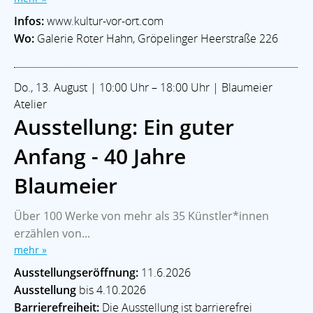
AKTUELLES
Infos:
www.kultur-vor-ort.com
Veranstaltungen
Ortsamt West
Stadtteilgeschichte
Wo:
Galerie Roter Hahn, Gröpelinger Heerstraße 226
Im Notfall
ECHT WALLE Magazin
LEBEN & SOZIALES
Bildung
Kitas
Leben im Alter
Soziale Hilfen
Glaube
Do., 13. August | 10:00 Uhr – 18:00 Uhr | Blaumeier
Sport & Freizeit
Atelier
Ausstellung: Ein guter
KULTUR
Theater & Bühne
Kunst & Galerien
Musik
Museum
Anfang - 40 Jahre
Soziokulturell
Blaumeier
Walle-Aktuell - Ein Projekt der:
Blaukontor für Gestaltung GmbH
Über 100 Werke von mehr als 35 Künstler*innen
erzählen von...
Besuchen Sie auch das
mehr »
Stadtteilmagazin »ECHT WALLE«
Ausstellungseröffnung:
11.6.2026
2026 |
www.walle-aktuell.de
Ausstellung
bis 4.10.2026
Barrierefreiheit:
Die Ausstellung ist barrierefrei