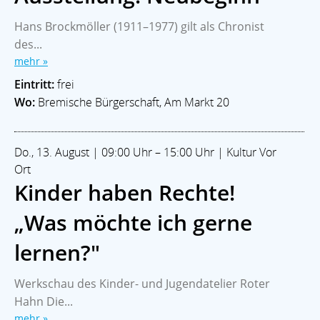
Hans Brockmöller (1911–1977) gilt als Chronist
des...
mehr »
Eintritt:
frei
Wo:
Bremische Bürgerschaft, Am Markt 20
Do., 13. August | 09:00 Uhr – 15:00 Uhr | Kultur Vor
Ort
Kinder haben Rechte!
„Was möchte ich gerne
lernen?"
Werkschau des Kinder- und Jugendatelier Roter
Home
Branchen
Kommunalpolitik
Impressum
Hahn Die...
Datenschutz
mehr »