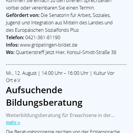
Kommen Sie einfach zu den offenen Sprechzeiten
vorbei oder vereinbaren Sie einen Termin.
Gefördert von:
Die Senatorin für Arbeit, Soziales,
Jugend und Integration aus Mitteln des Landes und
des Europäischen Sozialfonds Plus
Telefon:
0421-361-81190
Infos:
www.gröpelingen-bildet.de
Wo:
Quartierstreff Jetzt Hier, Konsul-Smidt-Straße 38
Mi., 12. August | 14:00 Uhr – 16:00 Uhr | Kultur Vor
Ort e.V.
Aufsuchende
Bildungsberatung
Weiterbildungsberatung für Erwachsene in der...
Home
Branchen
Kommunalpolitik
Impressum
mehr »
Datenschutz
Die Beratungsprozesse reichen von der Erstansprache