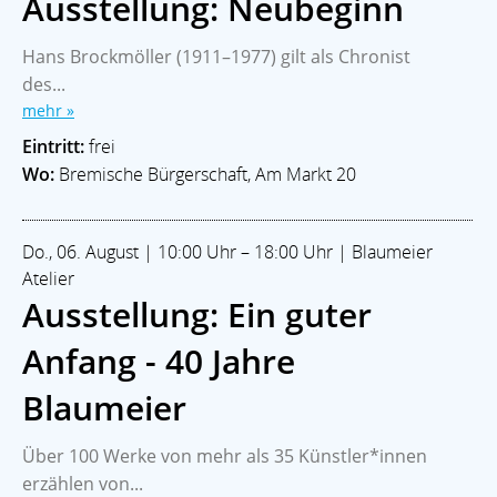
Ausstellung: Neubeginn
Hans Brockmöller (1911–1977) gilt als Chronist
des...
mehr »
Eintritt:
frei
Wo:
Bremische Bürgerschaft, Am Markt 20
Do., 06. August | 10:00 Uhr – 18:00 Uhr | Blaumeier
Atelier
Ausstellung: Ein guter
Anfang - 40 Jahre
Blaumeier
Über 100 Werke von mehr als 35 Künstler*innen
erzählen von...