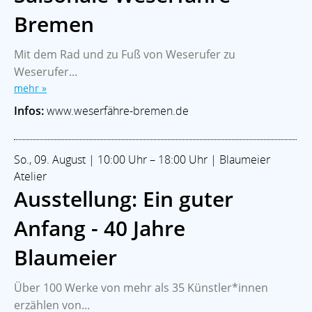
Bremen
Mit dem Rad und zu Fuß von Weserufer zu
Weserufer...
mehr »
Infos:
www.weserfähre-bremen.de
So., 09. August | 10:00 Uhr – 18:00 Uhr | Blaumeier
Atelier
Ausstellung: Ein guter
Anfang - 40 Jahre
Blaumeier
Über 100 Werke von mehr als 35 Künstler*innen
erzählen von...