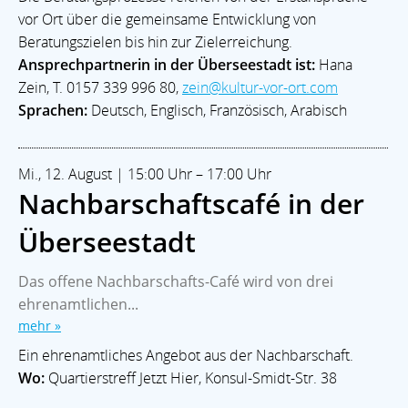
AKTUELLES
vor Ort über die gemeinsame Entwicklung von
Veranstaltungen
Ortsamt West
Stadtteilgeschichte
Beratungszielen bis hin zur Zielerreichung.
Im Notfall
ECHT WALLE Magazin
Ansprechpartnerin in der Überseestadt ist:
Hana
Zein, T. 0157 339 996 80,
zein@kultur-vor-ort.com
LEBEN & SOZIALES
Bildung
Kitas
Leben im Alter
Soziale Hilfen
Glaube
Sprachen:
Deutsch, Englisch, Französisch, Arabisch
Sport & Freizeit
KULTUR
Mi., 12. August | 15:00 Uhr – 17:00 Uhr
Theater & Bühne
Kunst & Galerien
Musik
Museum
Nachbarschaftscafé in der
Soziokulturell
Überseestadt
Walle-Aktuell - Ein Projekt der:
Blaukontor für Gestaltung GmbH
Das offene Nachbarschafts-Café wird von drei
ehrenamtlichen...
Besuchen Sie auch das
mehr »
Stadtteilmagazin »ECHT WALLE«
Ein ehrenamtliches Angebot aus der Nachbarschaft.
2026 |
www.walle-aktuell.de
Wo:
Quartierstreff Jetzt Hier, Konsul-Smidt-Str. 38