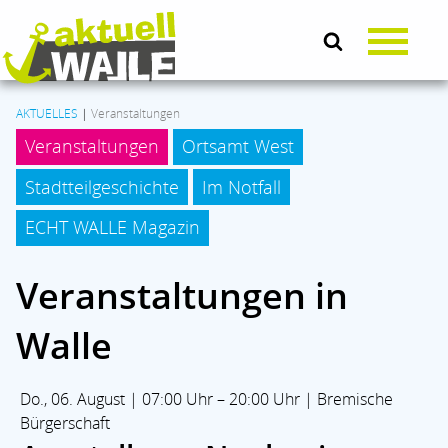
AKTUELLES
|
Veranstaltungen
Veranstaltungen
Ortsamt West
AKTUELLES
Stadtteilgeschichte
Im Notfall
LEBEN & SOZIALES
ECHT WALLE Magazin
Veranstaltungen in
KULTUR
Walle
KOMMUNALPOLITIK
Do., 06. August | 07:00 Uhr – 20:00 Uhr | Bremische
BRANCHENMIX
Bürgerschaft