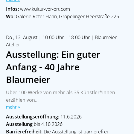
AKTUELLES
Infos:
www.kultur-vor-ort.com
Veranstaltungen
Ortsamt West
Stadtteilgeschichte
Wo:
Galerie Roter Hahn, Gröpelinger Heerstraße 226
Im Notfall
ECHT WALLE Magazin
LEBEN & SOZIALES
Bildung
Kitas
Leben im Alter
Soziale Hilfen
Glaube
Do., 13. August | 10:00 Uhr – 18:00 Uhr | Blaumeier
Sport & Freizeit
Atelier
Ausstellung: Ein guter
KULTUR
Theater & Bühne
Kunst & Galerien
Musik
Museum
Anfang - 40 Jahre
Soziokulturell
Blaumeier
Walle-Aktuell - Ein Projekt der:
Blaukontor für Gestaltung GmbH
Über 100 Werke von mehr als 35 Künstler*innen
erzählen von...
Besuchen Sie auch das
mehr »
Stadtteilmagazin »ECHT WALLE«
Ausstellungseröffnung:
11.6.2026
2026 |
www.walle-aktuell.de
Ausstellung
bis 4.10.2026
Barrierefreiheit:
Die Ausstellung ist barrierefrei