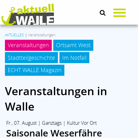
AKTUELLES
|
Veranstaltungen
Veranstaltungen
Ortsamt West
AKTUELLES
Stadtteilgeschichte
Im Notfall
LEBEN & SOZIALES
ECHT WALLE Magazin
Veranstaltungen in
KULTUR
Walle
KOMMUNALPOLITIK
Fr., 07. August | Ganztags | Kultur Vor Ort
BRANCHENMIX
Saisonale Weserfähre