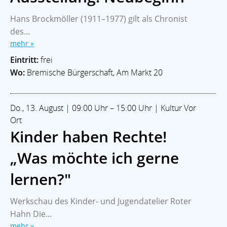
Hans Brockmöller (1911–1977) gilt als Chronist
des...
mehr »
Eintritt:
frei
Wo:
Bremische Bürgerschaft, Am Markt 20
Do., 13. August | 09:00 Uhr – 15:00 Uhr | Kultur Vor
Ort
Kinder haben Rechte!
„Was möchte ich gerne
lernen?"
Werkschau des Kinder- und Jugendatelier Roter
Home
Branchen
Kommunalpolitik
Impressum
Hahn Die...
Datenschutz
mehr »