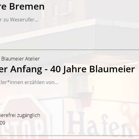
re Bremen
 zu Weserufer...
| Blaumeier Atelier
ter Anfang - 40 Jahre Blaumeier
ler*innen erzählen von...
rierefrei zugänglich
209