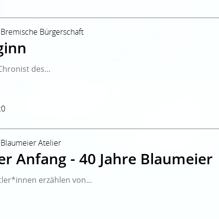
| Bremische Bürgerschaft
ginn
hronist des...
20
 Blaumeier Atelier
ter Anfang - 40 Jahre Blaumeier
ler*innen erzählen von...