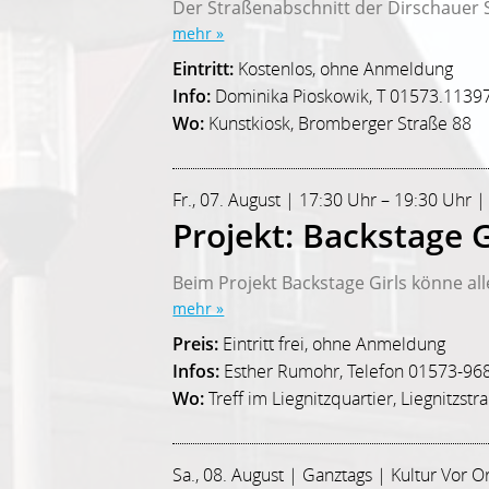
Der Straßenabschnitt der Dirschauer S
mehr »
Eintritt:
Kostenlos, ohne Anmeldung
Info:
Dominika Pioskowik, T 01573.11397
Wo:
Kunstkiosk, Bromberger Straße 88
Fr., 07. August | 17:30 Uhr – 19:30 Uhr |
Projekt: Backstage G
Beim Projekt Backstage Girls könne alle
mehr »
Preis:
Eintritt frei, ohne Anmeldung
Infos:
Esther Rumohr, Telefon 01573-96
Wo:
Treff im Liegnitzquartier, Liegnitzstr
Sa., 08. August | Ganztags | Kultur Vor O