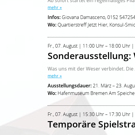
Ab sofort startet ein regelmäßiges Pila
mehr »
Infos:
Giovana Damasceno, 0152 54725
Wo:
Quartierstreff Jetzt Hier, Konsul-Smid
Fr., 07. August | 11:00 Uhr – 18:00 Uh
Sonderausstellung: W
Was uns mit der Weser verbindet. Die A
mehr »
Ausstellungsdauer:
21. März – 23. Augu
Wo:
Hafenmuseum Bremen Am Speicher
Fr., 07. August | 15:30 Uhr – 17:30 Uhr |
Temporäre Spielstr