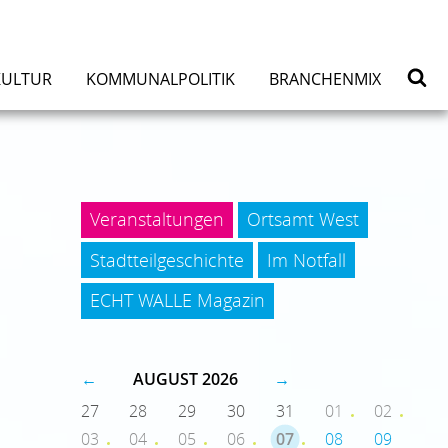
KULTUR
KOMMUNALPOLITIK
BRANCHENMIX
Veranstaltungen
Ortsamt West
Stadtteilgeschichte
Im Notfall
ECHT WALLE Magazin
←
AUGUST 2026
→
27
28
29
30
31
01
02
03
04
05
06
07
08
09