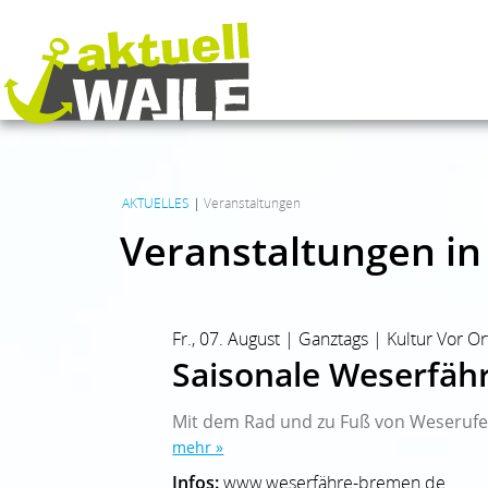
AKTUELLES
|
Veranstaltungen
Veranstaltungen in
Fr., 07. August | Ganztags | Kultur Vor Or
Saisonale Weserfäh
Mit dem Rad und zu Fuß von Weserufer
mehr »
Infos:
www.weserfähre-bremen.de