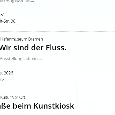
tes-Angebot mit...
451
t-Str. 38
r | Hafenmuseum Bremen
ir sind der Fluss.
usstellung lädt ein,...
st 2026
 XI
 Kultur Vor Ort
aße beim Kunstkiosk