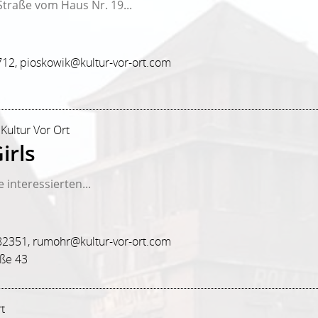
traße vom Haus Nr. 19...
12, pioskowik@kultur-vor-ort.com
 Kultur Vor Ort
irls
 interessierten...
82351, rumohr@kultur-vor-ort.com
aße 43
rt