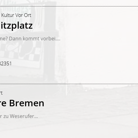
 Kultur Vor Ort
itzplatz
une? Dann kommt vorbei....
82351
rt
re Bremen
 zu Weserufer...