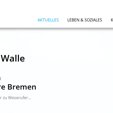
AKTUELLES
LEBEN & SOZIALES
 Walle
t
re Bremen
 zu Weserufer...