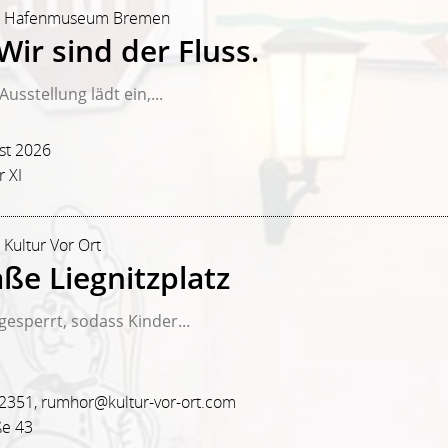
hr | Hafenmuseum Bremen
ir sind der Fluss.
usstellung lädt ein,...
st 2026
 XI
 Kultur Vor Ort
ße Liegnitzplatz
esperrt, sodass Kinder...
82351, rumhor@kultur-vor-ort.com
ße 43