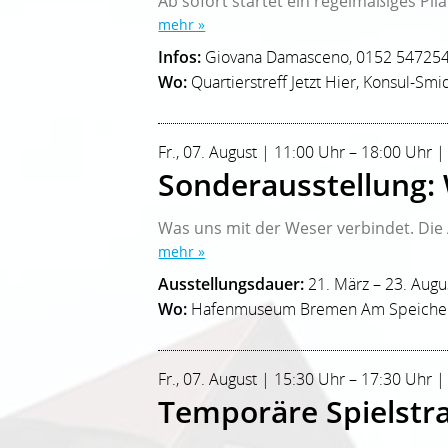
Ab sofort startet ein regelmäßiges Pila
mehr »
Infos:
Giovana Damasceno, 0152 54725
Wo:
Quartierstreff Jetzt Hier, Konsul-Smid
Fr., 07. August | 11:00 Uhr – 18:00 Uh
Sonderausstellung: W
Was uns mit der Weser verbindet. Die A
mehr »
Ausstellungsdauer:
21. März – 23. Augu
Wo:
Hafenmuseum Bremen Am Speicher
Fr., 07. August | 15:30 Uhr – 17:30 Uhr |
Temporäre Spielstr