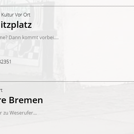
 Kultur Vor Ort
itzplatz
une? Dann kommt vorbei....
82351
rt
re Bremen
 zu Weserufer...