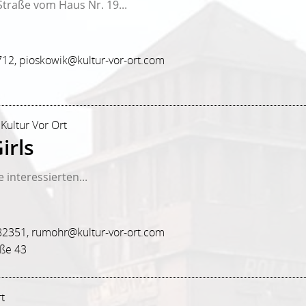
traße vom Haus Nr. 19...
12, pioskowik@kultur-vor-ort.com
 Kultur Vor Ort
irls
 interessierten...
82351, rumohr@kultur-vor-ort.com
aße 43
rt