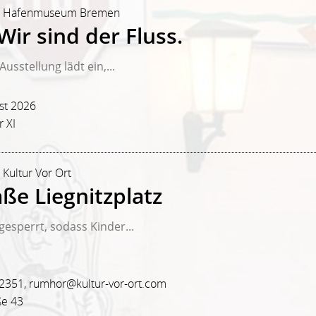
hr | Hafenmuseum Bremen
ir sind der Fluss.
usstellung lädt ein,...
st 2026
 XI
 Kultur Vor Ort
ße Liegnitzplatz
esperrt, sodass Kinder...
82351, rumhor@kultur-vor-ort.com
ße 43