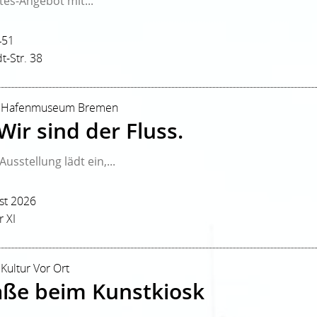
tes-Angebot mit...
451
t-Str. 38
r | Hafenmuseum Bremen
ir sind der Fluss.
usstellung lädt ein,...
st 2026
 XI
 Kultur Vor Ort
aße beim Kunstkiosk