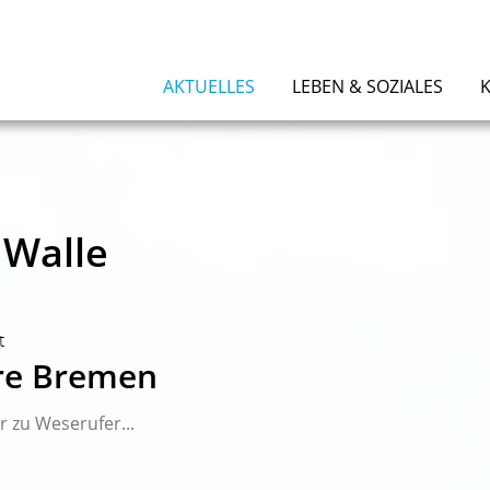
AKTUELLES
LEBEN & SOZIALES
 Walle
t
re Bremen
 zu Weserufer...