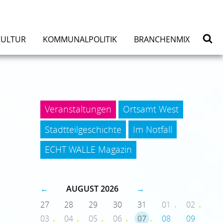
KULTUR
KOMMUNALPOLITIK
BRANCHENMIX
Veranstaltungen
Ortsamt West
Stadtteilgeschichte
Im Notfall
ECHT WALLE Magazin
←
AUGUST 2026
→
27
28
29
30
31
01
02
03
04
05
06
07
08
09