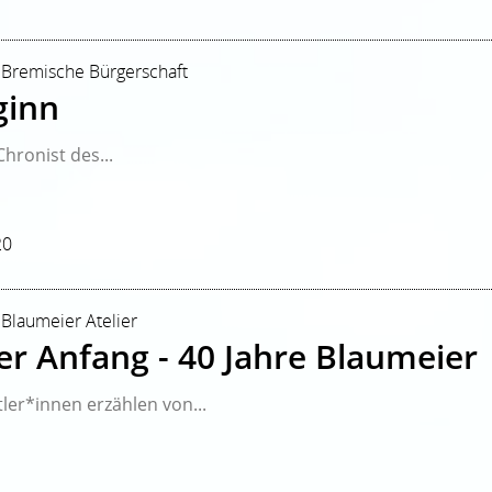
| Bremische Bürgerschaft
ginn
hronist des...
20
 Blaumeier Atelier
ter Anfang - 40 Jahre Blaumeier
ler*innen erzählen von...