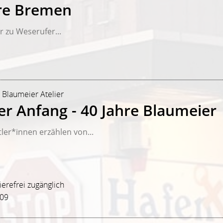
re Bremen
 zu Weserufer...
| Blaumeier Atelier
ter Anfang - 40 Jahre Blaumeier
ler*innen erzählen von...
rierefrei zugänglich
209