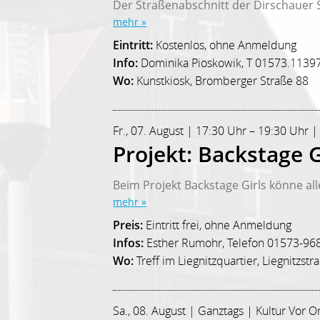
Der Straßenabschnitt der Dirschauer S
mehr »
Eintritt:
Kostenlos, ohne Anmeldung
Info:
Dominika Pioskowik, T 01573.11397
Wo:
Kunstkiosk, Bromberger Straße 88
Fr., 07. August | 17:30 Uhr – 19:30 Uhr |
Projekt: Backstage G
Beim Projekt Backstage Girls könne alle
mehr »
Preis:
Eintritt frei, ohne Anmeldung
Infos:
Esther Rumohr, Telefon 01573-96
Wo:
Treff im Liegnitzquartier, Liegnitzstr
Sa., 08. August | Ganztags | Kultur Vor O