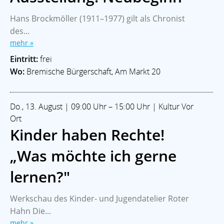
Hans Brockmöller (1911–1977) gilt als Chronist
des...
mehr »
Eintritt:
frei
Wo:
Bremische Bürgerschaft, Am Markt 20
Do., 13. August | 09:00 Uhr – 15:00 Uhr | Kultur Vor
Ort
Kinder haben Rechte!
„Was möchte ich gerne
lernen?"
Werkschau des Kinder- und Jugendatelier Roter
Home
Branchen
Kommunalpolitik
Impressum
Hahn Die...
Datenschutz
mehr »