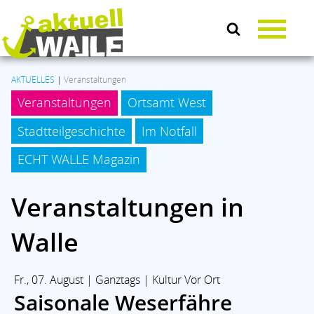
AKTUELLES
|
Veranstaltungen
Veranstaltungen
Ortsamt West
AKTUELLES
Stadtteilgeschichte
Im Notfall
LEBEN & SOZIALES
ECHT WALLE Magazin
Veranstaltungen in
KULTUR
Walle
KOMMUNALPOLITIK
Fr., 07. August | Ganztags | Kultur Vor Ort
BRANCHENMIX
Saisonale Weserfähre