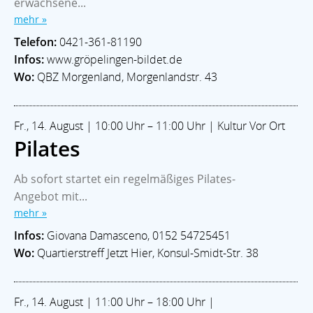
erwachsene...
AKTUELLES
mehr »
Veranstaltungen
Ortsamt West
Stadtteilgeschichte
Telefon:
0421-361-81190
Im Notfall
ECHT WALLE Magazin
Infos:
www.gröpelingen-bildet.de
LEBEN & SOZIALES
Wo:
QBZ Morgenland, Morgenlandstr. 43
Bildung
Kitas
Leben im Alter
Soziale Hilfen
Glaube
Sport & Freizeit
KULTUR
Fr., 14. August | 10:00 Uhr – 11:00 Uhr | Kultur Vor Ort
Theater & Bühne
Kunst & Galerien
Musik
Museum
Pilates
Soziokulturell
Ab sofort startet ein regelmäßiges Pilates-
Walle-Aktuell - Ein Projekt der:
Angebot mit...
Blaukontor für Gestaltung GmbH
mehr »
Infos:
Giovana Damasceno, 0152 54725451
Besuchen Sie auch das
Wo:
Quartierstreff Jetzt Hier, Konsul-Smidt-Str. 38
Stadtteilmagazin »ECHT WALLE«
2026 |
www.walle-aktuell.de
Fr., 14. August | 11:00 Uhr – 18:00 Uhr |