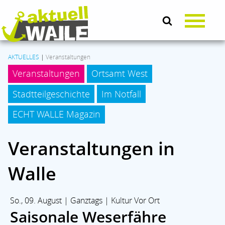
AKTUELLES
|
Veranstaltungen
Veranstaltungen
Ortsamt West
AKTUELLES
Stadtteilgeschichte
Im Notfall
LEBEN & SOZIALES
ECHT WALLE Magazin
Veranstaltungen in
KULTUR
Walle
KOMMUNALPOLITIK
So., 09. August | Ganztags | Kultur Vor Ort
BRANCHENMIX
Saisonale Weserfähre