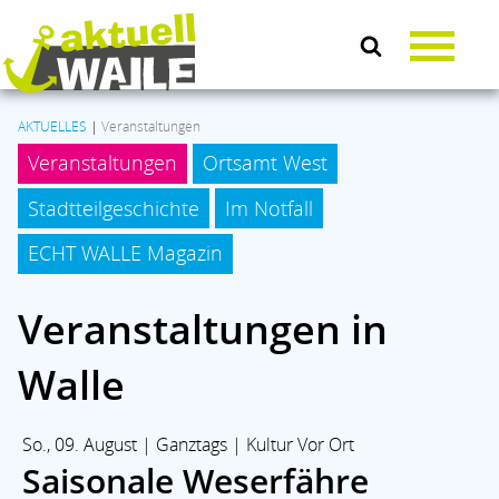
AKTUELLES
|
Veranstaltungen
Veranstaltungen
Ortsamt West
AKTUELLES
Stadtteilgeschichte
Im Notfall
LEBEN & SOZIALES
ECHT WALLE Magazin
Veranstaltungen in
KULTUR
Walle
KOMMUNALPOLITIK
So., 09. August | Ganztags | Kultur Vor Ort
BRANCHENMIX
Saisonale Weserfähre