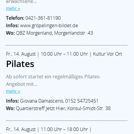
erwachsene...
AKTUELLES
mehr »
Veranstaltungen
Ortsamt West
Stadtteilgeschichte
Telefon:
0421-361-81190
Im Notfall
ECHT WALLE Magazin
Infos:
www.gröpelingen-bildet.de
LEBEN & SOZIALES
Wo:
QBZ Morgenland, Morgenlandstr. 43
Bildung
Kitas
Leben im Alter
Soziale Hilfen
Glaube
Sport & Freizeit
KULTUR
Fr., 14. August | 10:00 Uhr – 11:00 Uhr | Kultur Vor Ort
Theater & Bühne
Kunst & Galerien
Musik
Museum
Pilates
Soziokulturell
Ab sofort startet ein regelmäßiges Pilates-
Walle-Aktuell - Ein Projekt der:
Angebot mit...
Blaukontor für Gestaltung GmbH
mehr »
Infos:
Giovana Damasceno, 0152 54725451
Besuchen Sie auch das
Wo:
Quartierstreff Jetzt Hier, Konsul-Smidt-Str. 38
Stadtteilmagazin »ECHT WALLE«
2026 |
www.walle-aktuell.de
Fr., 14. August | 11:00 Uhr – 18:00 Uhr |