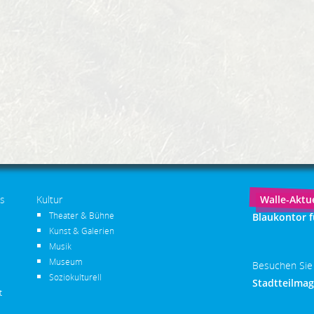
s
Kultur
Walle-Aktue
Theater & Bühne
Blaukontor 
Kunst & Galerien
Musik
Museum
Besuchen Sie
Soziokulturell
Stadtteilma
t