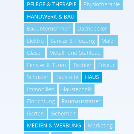
PFLEGE & THERAPIE
Physiotherapie
HANDWERK & BAU
Bauunternehmen
Dachdecker
Elektro
Sanitär & Heizung
Maler
Glaser
Metall- und Stahlbau
Fenster & Türen
Tischler
Friseur
Schuster
Baustoffe
HAUS
Immobilien
Haustechnik
Einrichtung
Raumausstatter
Garten
Sicherheit
MEDIEN & WERBUNG
Marketing