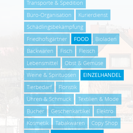
Transporte & Spedition
Büro-Organisation
Kurierdienst
Schädlingsbekämpfung
Friedhofsgärtner
FOOD
Bioladen
Backwaren
Fisch
Fleisch
Lebensmittel
Obst & Gemüse
Weine & Spirituosen
EINZELHANDEL
Tierbedarf
Floristik
Uhren & Schmuck
Textilien & Mode
Bücher
Geschenkartikel
Elektro
Kosmetik
Tabakwaren
Copy Shop