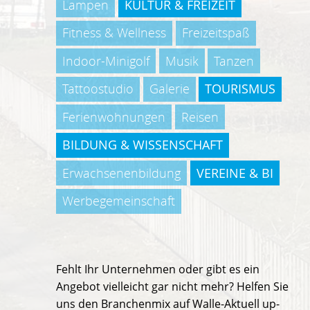
Lampen
KULTUR & FREIZEIT
Fitness & Wellness
Freizeitspaß
Indoor-Minigolf
Musik
Tanzen
Tattoostudio
Galerie
TOURISMUS
Ferienwohnungen
Reisen
BILDUNG & WISSENSCHAFT
Erwachsenenbildung
VEREINE & BI
Werbegemeinschaft
Fehlt Ihr Unternehmen oder gibt es ein
Angebot vielleicht gar nicht mehr? Helfen Sie
uns den Branchenmix auf Walle-Aktuell up-