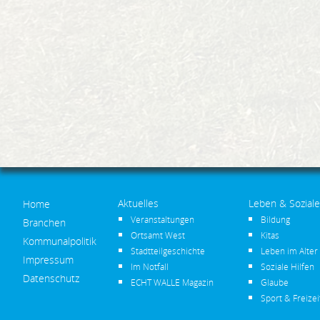
Aktuelles
Leben & Soziale
Home
Veranstaltungen
Bildung
Branchen
Ortsamt West
Kitas
Kommunalpolitik
Stadtteilgeschichte
Leben im Alter
Impressum
Im Notfall
Soziale Hilfen
Datenschutz
ECHT WALLE Magazin
Glaube
Sport & Freizei