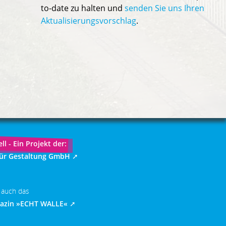
to-date zu halten und
senden Sie uns Ihren
Aktualisierungsvorschlag
.
ll - Ein Projekt der:
für Gestaltung GmbH
 auch das
gazin »ECHT WALLE«