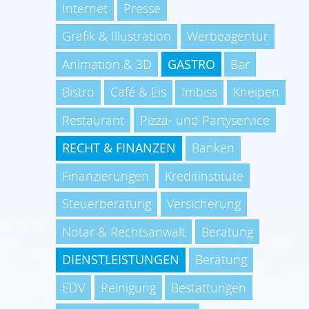
Internet
Presse
Grafik & Illustration
Werbeagentur
Animation & 3D
GASTRO
Bar
Bistro
Café & Eis
Imbiss
Kneipen
Restaurant
Pizza- und Partyservice
RECHT & FINANZEN
Banken
Finanzierungen
Kreditinstitute
Steuerberatung
Versicherung
Notar & Rechtsanwalt
Beratung
DIENSTLEISTUNGEN
Beratung
EDV
Reinigung
Bestattungen