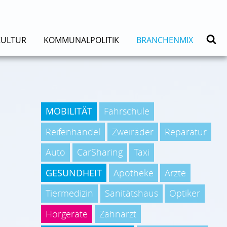
KULTUR
KOMMUNALPOLITIK
BRANCHENMIX
MOBILITÄT
Fahrschule
Reifenhandel
Zweiräder
Reparatur
Auto
CarSharing
Taxi
GESUNDHEIT
Apotheke
Ärzte
Tiermedizin
Sanitätshaus
Optiker
Hörgeräte
Zahnarzt