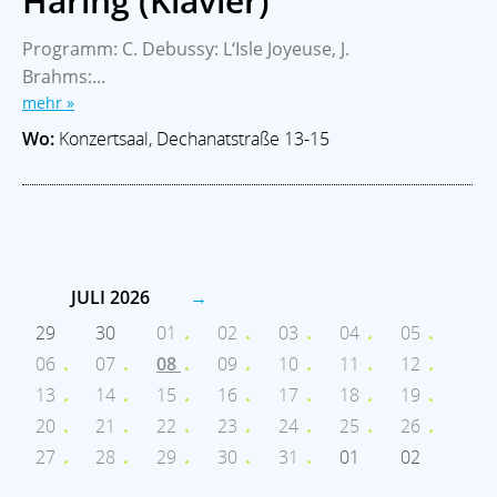
Häring (Klavier)
Programm: C. Debussy: L‘Isle Joyeuse, J.
Brahms:...
mehr »
Wo:
Konzertsaal, Dechanatstraße 13-15
JULI 2026
→
29
30
01
02
03
04
05
06
07
08
09
10
11
12
13
14
15
16
17
18
19
20
21
22
23
24
25
26
27
28
29
30
31
01
02