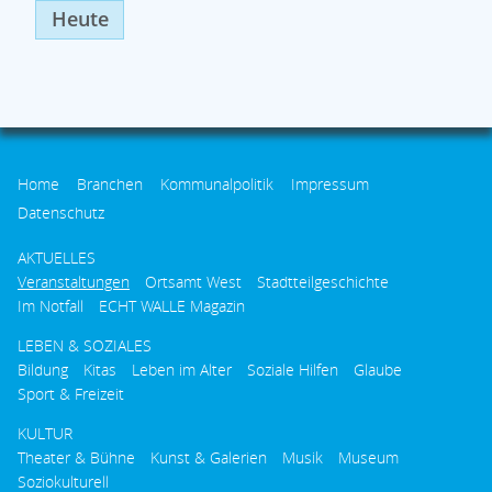
Heute
Home
Branchen
Kommunalpolitik
Impressum
Datenschutz
AKTUELLES
Veranstaltungen
Ortsamt West
Stadtteilgeschichte
Im Notfall
ECHT WALLE Magazin
LEBEN & SOZIALES
Bildung
Kitas
Leben im Alter
Soziale Hilfen
Glaube
Sport & Freizeit
KULTUR
Theater & Bühne
Kunst & Galerien
Musik
Museum
Soziokulturell