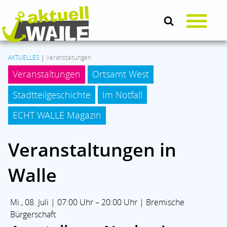
AKTUELLES
|
Veranstaltungen
Veranstaltungen
Ortsamt West
AKTUELLES
Stadtteilgeschichte
Im Notfall
LEBEN & SOZIALES
ECHT WALLE Magazin
Veranstaltungen in
KULTUR
Walle
KOMMUNALPOLITIK
Mi., 08. Juli | 07:00 Uhr – 20:00 Uhr | Bremische
BRANCHENMIX
Bürgerschaft