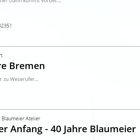
une? Dann kommt vorbei....
82351
rt
re Bremen
 zu Weserufer...
| Blaumeier Atelier
ter Anfang - 40 Jahre Blaumeier