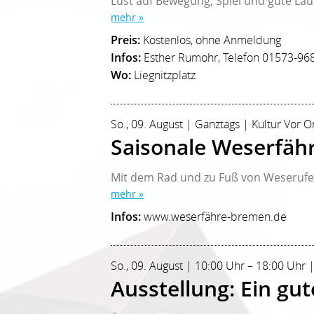
Lust auf Bewegung, Spiel und gute La
mehr »
Preis:
Kostenlos, ohne Anmeldung
Infos:
Esther Rumohr, Telefon 01573-96
Wo:
Liegnitzplatz
So., 09. August | Ganztags | Kultur Vor O
Saisonale Weserfäh
Mit dem Rad und zu Fuß von Weserufer
mehr »
Infos:
www.weserfähre-bremen.de
So., 09. August | 10:00 Uhr – 18:00 Uhr 
Ausstellung: Ein gu