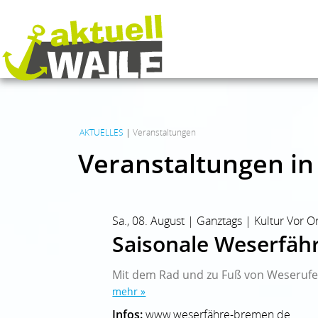
AKTUELLES
|
Veranstaltungen
Veranstaltungen in
Sa., 08. August | Ganztags | Kultur Vor O
Saisonale Weserfäh
Mit dem Rad und zu Fuß von Weserufer
mehr »
Infos:
www.weserfähre-bremen.de