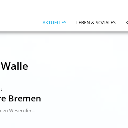
AKTUELLES
LEBEN & SOZIALES
 Walle
rt
re Bremen
 zu Weserufer...