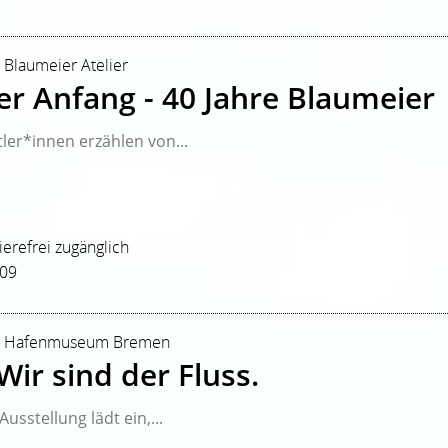
| Blaumeier Atelier
ter Anfang - 40 Jahre Blaumeier
ler*innen erzählen von...
rierefrei zugänglich
209
hr | Hafenmuseum Bremen
ir sind der Fluss.
usstellung lädt ein,...