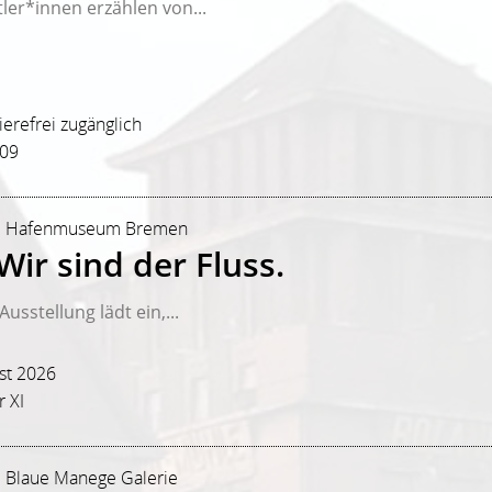
ler*innen erzählen von...
rierefrei zugänglich
209
hr | Hafenmuseum Bremen
ir sind der Fluss.
usstellung lädt ein,...
st 2026
 XI
 | Blaue Manege Galerie