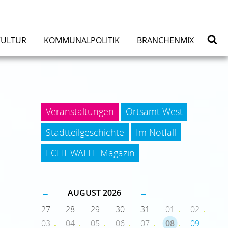
KULTUR
KOMMUNALPOLITIK
BRANCHENMIX
Veranstaltungen
Ortsamt West
Stadtteilgeschichte
Im Notfall
ECHT WALLE Magazin
←
AUGUST 2026
→
27
28
29
30
31
01
02
03
04
05
06
07
08
09