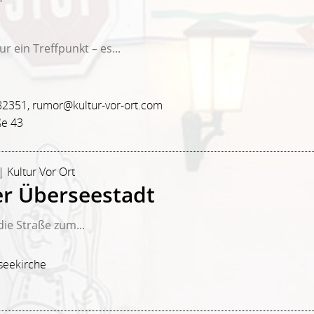
r ein Treffpunkt – es...
82351, rumor@kultur-vor-ort.com
ße 43
| Kultur Vor Ort
der Überseestadt
ie Straße zum...
seekirche