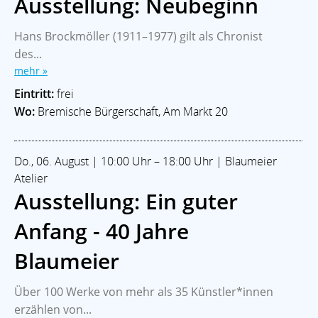
Ausstellung: Neubeginn
Hans Brockmöller (1911–1977) gilt als Chronist
des...
mehr »
Eintritt:
frei
Wo:
Bremische Bürgerschaft, Am Markt 20
Do., 06. August | 10:00 Uhr – 18:00 Uhr | Blaumeier
Atelier
Ausstellung: Ein guter
Anfang - 40 Jahre
Blaumeier
Über 100 Werke von mehr als 35 Künstler*innen
erzählen von...