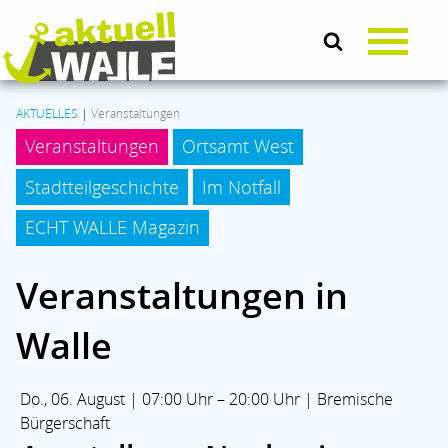
AKTUELLES
|
Veranstaltungen
Veranstaltungen
Ortsamt West
AKTUELLES
Stadtteilgeschichte
Im Notfall
LEBEN & SOZIALES
ECHT WALLE Magazin
Veranstaltungen in
KULTUR
Walle
KOMMUNALPOLITIK
Do., 06. August | 07:00 Uhr – 20:00 Uhr | Bremische
BRANCHENMIX
Bürgerschaft