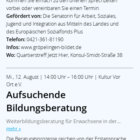
Kommen Sie einfach zu den offenen Sprechzeiten
vorbei oder vereinbaren Sie einen Termin.
Gefördert von:
Die Senatorin für Arbeit, Soziales,
Jugend und Integration aus Mitteln des Landes und
des Europäischen Sozialfonds Plus
Telefon:
0421-361-81190
Infos:
www.gröpelingen-bildet.de
Wo:
Quartierstreff Jetzt Hier, Konsul-Smidt-Straße 38
Mi., 12. August | 14:00 Uhr – 16:00 Uhr | Kultur Vor
Ort e.V.
Aufsuchende
Bildungsberatung
Weiterbildungsberatung für Erwachsene in der...
Home
Branchen
Kommunalpolitik
Impressum
mehr »
Datenschutz
Die Beratungsprozesse reichen von der Erstansprache