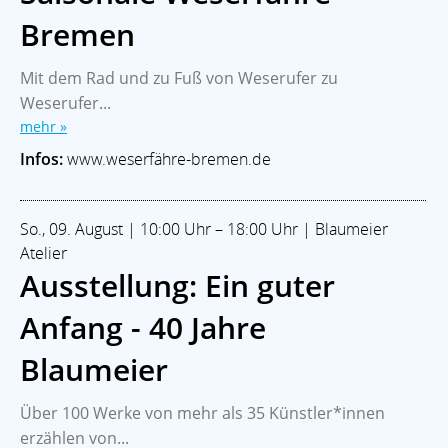
Bremen
Mit dem Rad und zu Fuß von Weserufer zu
Weserufer...
mehr »
Infos:
www.weserfähre-bremen.de
So., 09. August | 10:00 Uhr – 18:00 Uhr | Blaumeier
Atelier
Ausstellung: Ein guter
Anfang - 40 Jahre
Blaumeier
Über 100 Werke von mehr als 35 Künstler*innen
erzählen von...