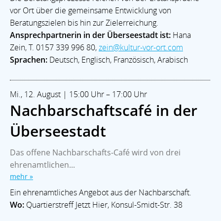
AKTUELLES
vor Ort über die gemeinsame Entwicklung von
Veranstaltungen
Ortsamt West
Stadtteilgeschichte
Beratungszielen bis hin zur Zielerreichung.
Im Notfall
ECHT WALLE Magazin
Ansprechpartnerin in der Überseestadt ist:
Hana
Zein, T. 0157 339 996 80,
zein@kultur-vor-ort.com
LEBEN & SOZIALES
Bildung
Kitas
Leben im Alter
Soziale Hilfen
Glaube
Sprachen:
Deutsch, Englisch, Französisch, Arabisch
Sport & Freizeit
KULTUR
Mi., 12. August | 15:00 Uhr – 17:00 Uhr
Theater & Bühne
Kunst & Galerien
Musik
Museum
Nachbarschaftscafé in der
Soziokulturell
Überseestadt
Walle-Aktuell - Ein Projekt der:
Blaukontor für Gestaltung GmbH
Das offene Nachbarschafts-Café wird von drei
ehrenamtlichen...
Besuchen Sie auch das
mehr »
Stadtteilmagazin »ECHT WALLE«
Ein ehrenamtliches Angebot aus der Nachbarschaft.
2026 |
www.walle-aktuell.de
Wo:
Quartierstreff Jetzt Hier, Konsul-Smidt-Str. 38